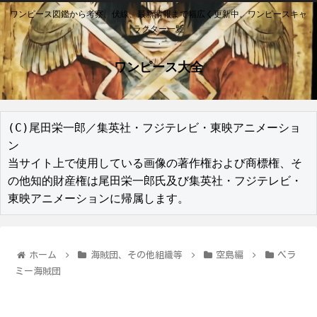
ワンピース図鑑から考察、伏線、最新情報まで幅広く更新中。ワンピースキャ
ラクター一覧
ワンピース大全
(C)尾田栄一郎／集英社・フジテレビ・東映アニメーショ
ン

当サイト上で使用している画像の著作権および商標権、そ
の他知的財産権は尾田栄一郎氏及び集英社・フジテレビ・
東映アニメーションに帰属します。
ホーム
海賊団、その他組織等
空島編
ベラ
ミー海賊団