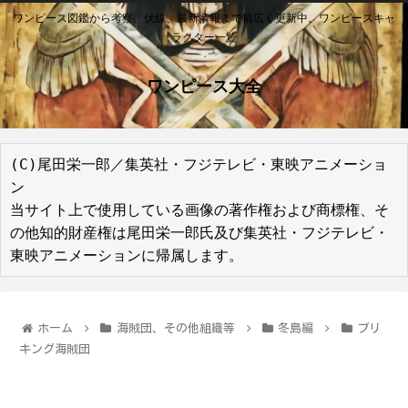
ワンピース図鑑から考察、伏線、最新情報まで幅広く更新中。ワンピースキャ
ラクター一覧
ワンピース大全
(C)尾田栄一郎／集英社・フジテレビ・東映アニメーショ
ン

当サイト上で使用している画像の著作権および商標権、そ
の他知的財産権は尾田栄一郎氏及び集英社・フジテレビ・
東映アニメーションに帰属します。
ホーム
海賊団、その他組織等
冬島編
ブリ
キング海賊団