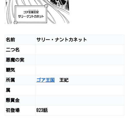
名前
サリー・ナントカネット
二つ名
悪魔の実
覇気
所属
ゴア王国
王妃
属
懸賞金
初登場
823話