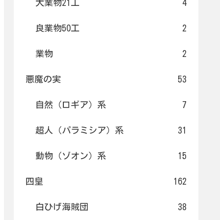
大業物21工
4
良業物50工
2
業物
2
悪魔の実
53
自然（ロギア）系
7
超人（パラミシア）系
31
動物（ゾオン）系
15
四皇
162
白ひげ海賊団
38