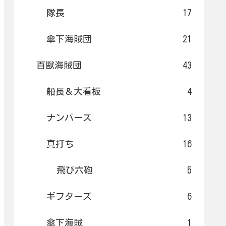
隊長
17
傘下海賊団
21
百獣海賊団
43
船長＆大看板
4
ナンバーズ
13
真打ち
16
飛び六砲
5
ギフターズ
6
傘下海賊
1