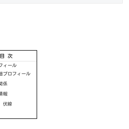
目次
フィール
細プロフィール
関係
情報
、伏線