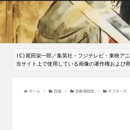
ワンピー
(C)尾田栄一郎／集英社・フジテレビ・東映アニ
当サイト上で使用している画像の著作権および
ホーム
四皇
百獣海賊団
ギフターズ