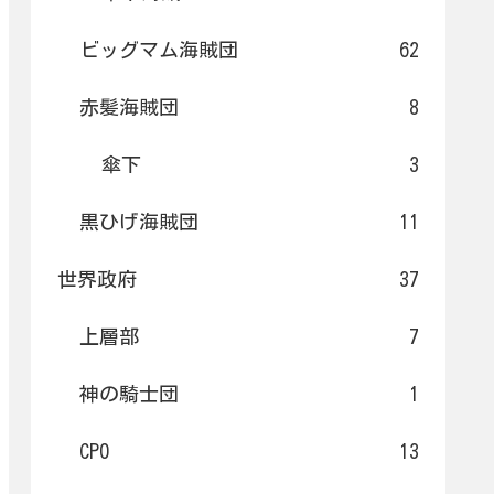
ビッグマム海賊団
62
赤髪海賊団
8
傘下
3
黒ひげ海賊団
11
世界政府
37
上層部
7
神の騎士団
1
CP0
13