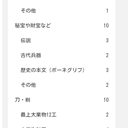
その他
1
秘宝や財宝など
10
伝説
3
古代兵器
2
歴史の本文（ポーネグリフ）
3
その他
2
刀・剣
10
最上大業物12工
2