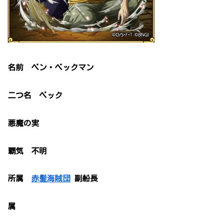
名前 ベン・ベックマン
二つ名 ベック
悪魔の実
覇気 不明
所属
赤髪海賊団
副船長
属