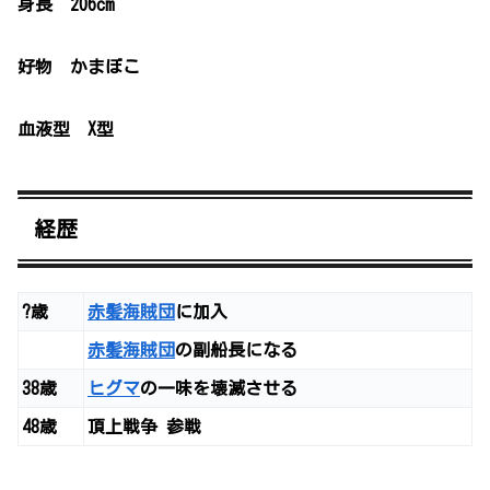
身長 206cm
好物 かまぼこ
血液型 X型
経歴
?歳
赤髪海賊団
に加入
赤髪海賊団
の副船長になる
38歳
ヒグマ
の一味を壊滅させる
48歳
頂上戦争 参戦