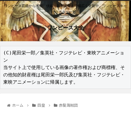
ワンピース図鑑から考察、伏線、最新情報まで幅広く更新中。ワンピースキャ
ラクター一覧
ワンピース大全
(C)尾田栄一郎／集英社・フジテレビ・東映アニメーショ
ン

当サイト上で使用している画像の著作権および商標権、そ
の他知的財産権は尾田栄一郎氏及び集英社・フジテレビ・
東映アニメーションに帰属します。
ホーム
四皇
赤髪海賊団