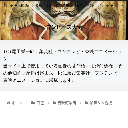
ワンピース図鑑から考察、伏線、最新情報まで幅広く更新中。ワンピースキャ
ラクター一覧
ワンピース大全
(C)尾田栄一郎／集英社・フジテレビ・東映アニメーショ
ン

当サイト上で使用している画像の著作権および商標権、そ
の他知的財産権は尾田栄一郎氏及び集英社・フジテレビ・
東映アニメーションに帰属します。
ホーム
四皇
百獣海賊団
船長＆大看板