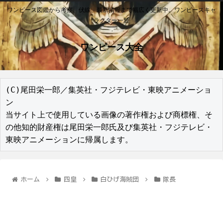
ワンピース図鑑から考察、伏線、最新情報まで幅広く更新中。ワンピースキャ
ラクター一覧
ワンピース大全
(C)尾田栄一郎／集英社・フジテレビ・東映アニメーショ
ン

当サイト上で使用している画像の著作権および商標権、そ
の他知的財産権は尾田栄一郎氏及び集英社・フジテレビ・
東映アニメーションに帰属します。
ホーム
四皇
白ひげ海賊団
隊長