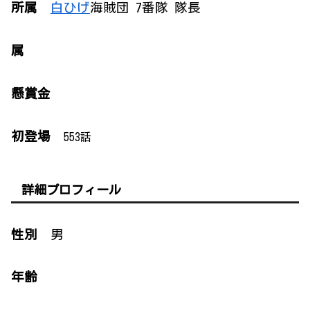
所属
白ひげ
海賊団 7番隊 隊長
属
懸賞金
初登場
553話
詳細プロフィール
性別
男
年齢