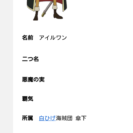
名前
アイルワン
二つ名
悪魔の実
覇気
所属
白ひげ
海賊団 傘下