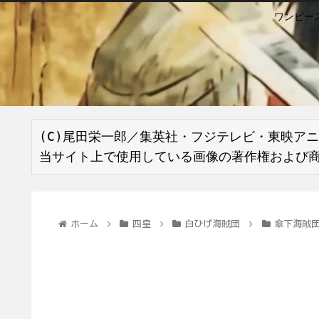
ワンピー
(C)尾田栄一郎／集英社・フジテレビ・東映アニ
当サイト上で使用している画像の著作権および
ホーム
四皇
白ひげ海賊団
傘下海賊