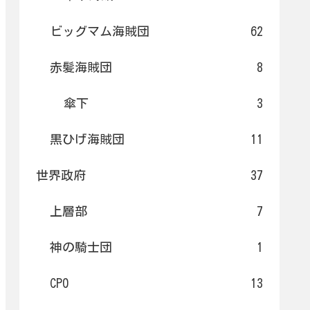
ビッグマム海賊団
62
赤髪海賊団
8
傘下
3
黒ひげ海賊団
11
世界政府
37
上層部
7
神の騎士団
1
CP0
13