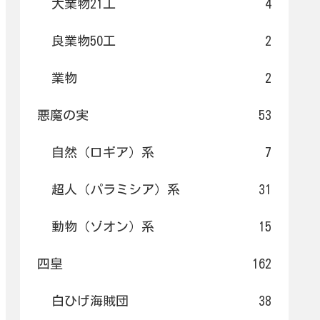
大業物21工
4
良業物50工
2
業物
2
悪魔の実
53
自然（ロギア）系
7
超人（パラミシア）系
31
動物（ゾオン）系
15
四皇
162
白ひげ海賊団
38