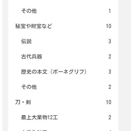
その他
1
秘宝や財宝など
10
伝説
3
古代兵器
2
歴史の本文（ポーネグリフ）
3
その他
2
刀・剣
10
最上大業物12工
2