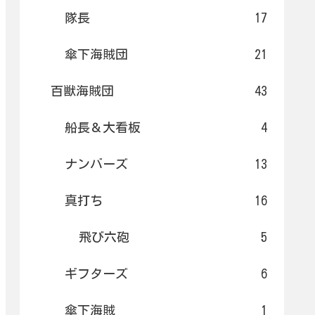
隊長
17
傘下海賊団
21
百獣海賊団
43
船長＆大看板
4
ナンバーズ
13
真打ち
16
飛び六砲
5
ギフターズ
6
傘下海賊
1