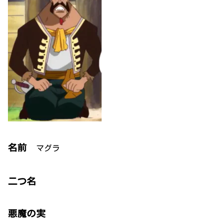
名前
マグラ
二つ名
悪魔の実