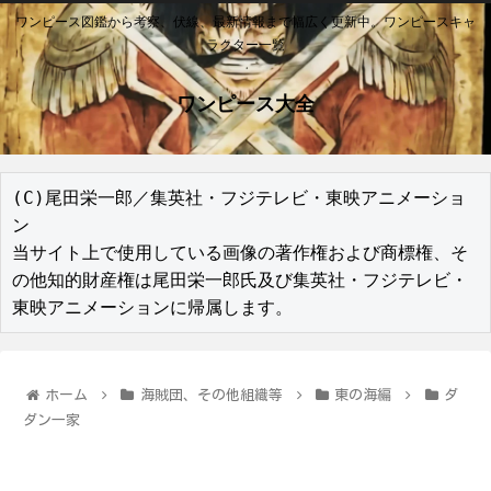
ワンピース図鑑から考察、伏線、最新情報まで幅広く更新中。ワンピースキャ
ラクター一覧
ワンピース大全
(C)尾田栄一郎／集英社・フジテレビ・東映アニメーショ
ン

当サイト上で使用している画像の著作権および商標権、そ
の他知的財産権は尾田栄一郎氏及び集英社・フジテレビ・
東映アニメーションに帰属します。
ホーム
海賊団、その他組織等
東の海編
ダ
ダン一家