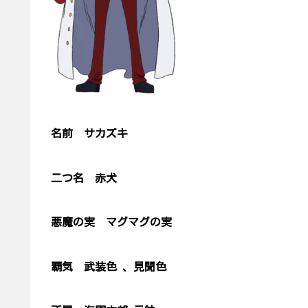
名前 サカズキ
二つ名 赤犬
悪魔の実 マグマグの実
覇気 武装色 、見聞色