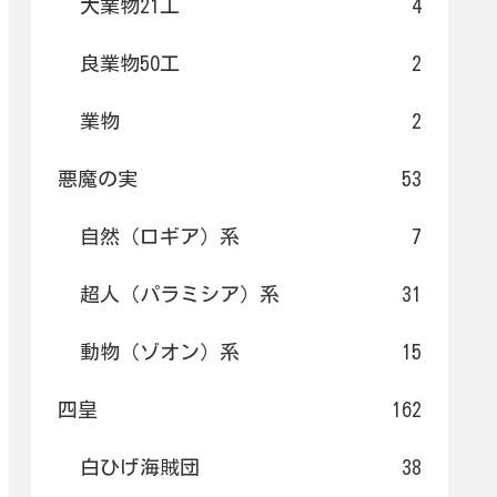
大業物21工
4
良業物50工
2
業物
2
悪魔の実
53
自然（ロギア）系
7
超人（パラミシア）系
31
動物（ゾオン）系
15
四皇
162
白ひげ海賊団
38