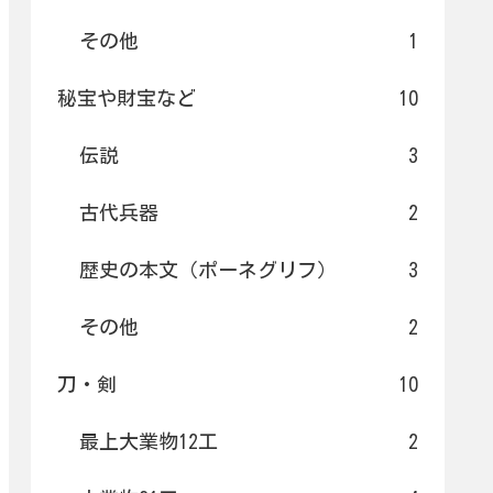
その他
1
秘宝や財宝など
10
伝説
3
古代兵器
2
歴史の本文（ポーネグリフ）
3
その他
2
刀・剣
10
最上大業物12工
2