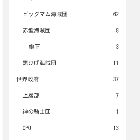
ビッグマム海賊団
62
赤髪海賊団
8
傘下
3
黒ひげ海賊団
11
世界政府
37
上層部
7
神の騎士団
1
CP0
13