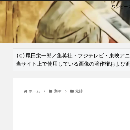
ワンピー
(C)尾田栄一郎／集英社・フジテレビ・東映アニ
当サイト上で使用している画像の著作権および
ホーム
海軍
元帥