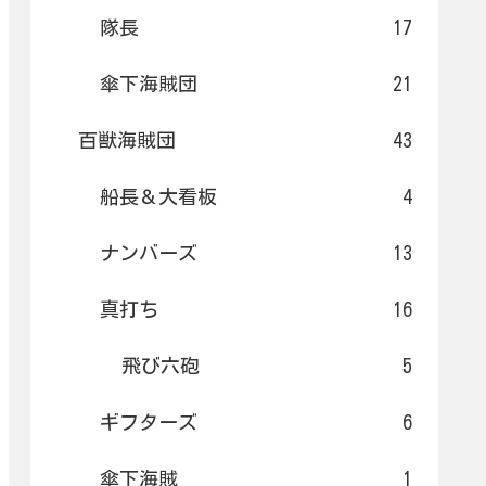
隊長
17
傘下海賊団
21
百獣海賊団
43
船長＆大看板
4
ナンバーズ
13
真打ち
16
飛び六砲
5
ギフターズ
6
傘下海賊
1