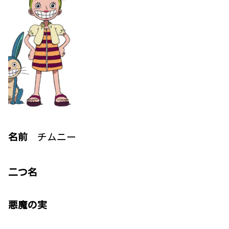
名前
チムニー
二つ名
悪魔の実