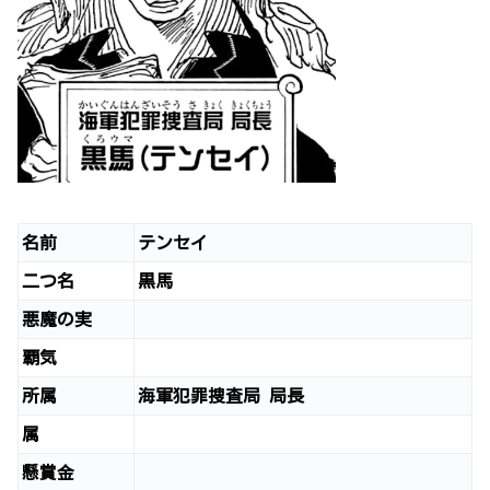
名前
テンセイ
二つ名
黒馬
悪魔の実
覇気
所属
海軍犯罪捜査局 局長
属
懸賞金