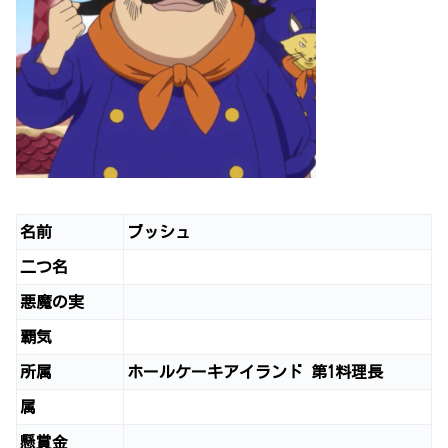
名前
ブッシュ
二つ名
悪魔の実
覇気
所属
ホールケーキアイランド 第1料理長
属
懸賞金