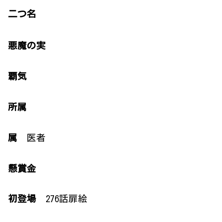
二つ名
悪魔の実
覇気
所属
属
医者
懸賞金
初登場
276話扉絵