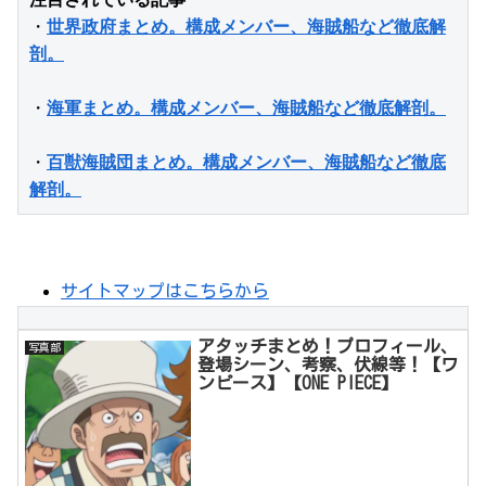
・
世界政府まとめ。構成メンバー、海賊船など徹底解
剖。
・
海軍まとめ。構成メンバー、海賊船など徹底解剖。
・
百獣海賊団まとめ。構成メンバー、海賊船など徹底
解剖。
サイトマップはこちらから
アタッチまとめ！プロフィール、
写真部
登場シーン、考察、伏線等！【ワ
ンピース】【ONE PIECE】