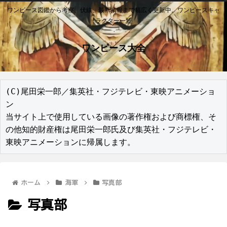
ワンピース図鑑から考察、伏線、最新情報まで幅広く更新中。ワンピースキャ
ラクター一覧
ワンピース大全
(C)尾田栄一郎／集英社・フジテレビ・東映アニメーショ
ン

当サイト上で使用している画像の著作権および商標権、そ
の他知的財産権は尾田栄一郎氏及び集英社・フジテレビ・
東映アニメーションに帰属します。
ホーム
海軍
写真部
写真部