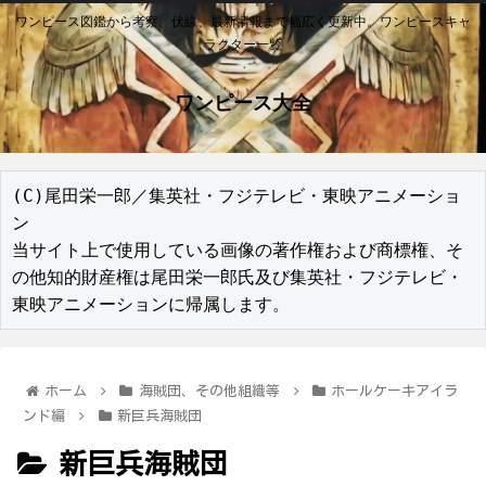
ワンピース図鑑から考察、伏線、最新情報まで幅広く更新中。ワンピースキャ
ラクター一覧
ワンピース大全
(C)尾田栄一郎／集英社・フジテレビ・東映アニメーショ
ン

当サイト上で使用している画像の著作権および商標権、そ
の他知的財産権は尾田栄一郎氏及び集英社・フジテレビ・
東映アニメーションに帰属します。
ホーム
海賊団、その他組織等
ホールケーキアイラ
ンド編
新巨兵海賊団
新巨兵海賊団