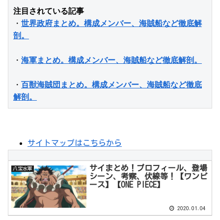
注目されている記事
・
世界政府まとめ。構成メンバー、海賊船など徹底解
剖。
・
海軍まとめ。構成メンバー、海賊船など徹底解剖。
・
百獣海賊団まとめ。構成メンバー、海賊船など徹底
解剖。
サイトマップはこちらから
サイまとめ！プロフィール、登場
八宝水軍
シーン、考察、伏線等！【ワンピ
ース】【ONE PIECE】
2020.01.04