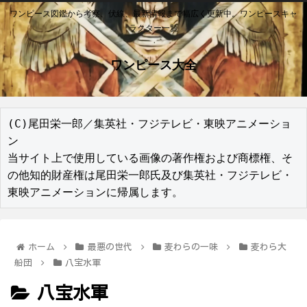
ワンピース図鑑から考察、伏線、最新情報まで幅広く更新中。ワンピースキャ
ラクター一覧
ワンピース大全
(C)尾田栄一郎／集英社・フジテレビ・東映アニメーショ
ン

当サイト上で使用している画像の著作権および商標権、そ
の他知的財産権は尾田栄一郎氏及び集英社・フジテレビ・
東映アニメーションに帰属します。
ホーム
最悪の世代
麦わらの一味
麦わら大
船団
八宝水軍
八宝水軍