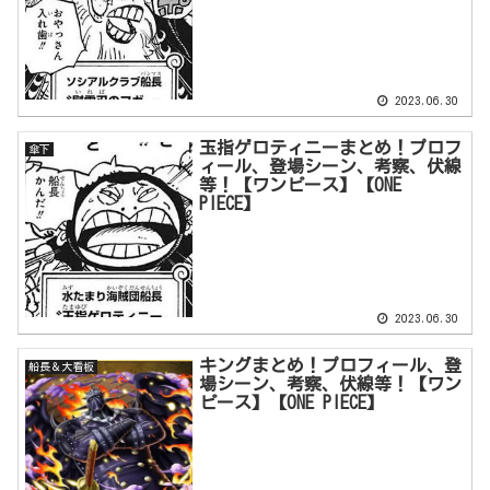
2023.06.30
玉指ゲロティニーまとめ！プロフ
傘下
ィール、登場シーン、考察、伏線
等！【ワンピース】【ONE
PIECE】
2023.06.30
キングまとめ！プロフィール、登
船長＆大看板
場シーン、考察、伏線等！【ワン
ピース】【ONE PIECE】