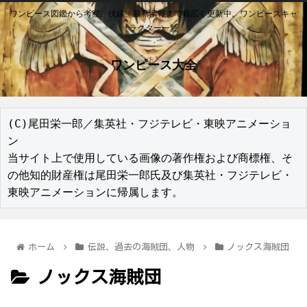
ワンピース図鑑から考察、伏線、最新情報まで幅広く更新中。ワンピースキャ
ラクター一覧
ワンピース大全
(C)尾田栄一郎／集英社・フジテレビ・東映アニメーショ
ン

当サイト上で使用している画像の著作権および商標権、そ
の他知的財産権は尾田栄一郎氏及び集英社・フジテレビ・
東映アニメーションに帰属します。
ホーム
伝説、過去の海賊団、人物
ノックス海賊団
ノックス海賊団