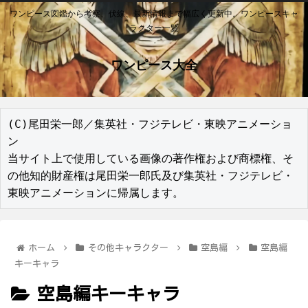
ワンピース図鑑から考察、伏線、最新情報まで幅広く更新中。ワンピースキャ
ラクター一覧
ワンピース大全
(C)尾田栄一郎／集英社・フジテレビ・東映アニメーショ
ン

当サイト上で使用している画像の著作権および商標権、そ
の他知的財産権は尾田栄一郎氏及び集英社・フジテレビ・
東映アニメーションに帰属します。
ホーム
その他キャラクター
空島編
空島編
キーキャラ
空島編キーキャラ