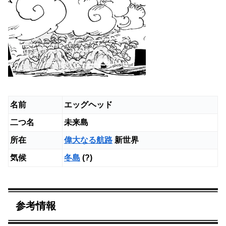
名前
エッグヘッド
二つ名
未来島
所在
偉大なる航路
新世界
気候
冬島
(?)
参考情報