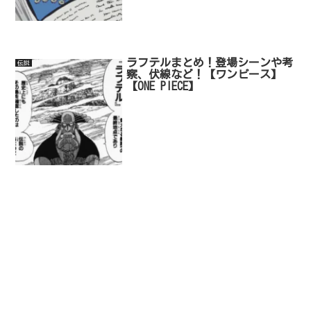
ラフテルまとめ！登場シーンや考
伝説
察、伏線など！【ワンピース】
【ONE PIECE】