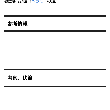
初登場
224話（
ベラミー
の話）
参考情報
考察、伏線