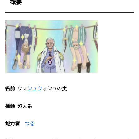
概要
名前
ウォ
シュウ
ォシュの実
種類
超人系
能力者
つる